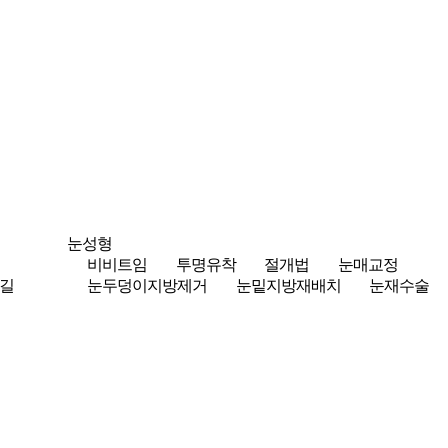
눈성형
비비트임
투명유착
절개법
눈매교정
길
눈두덩이지방제거
눈밑지방재배치
눈재수술