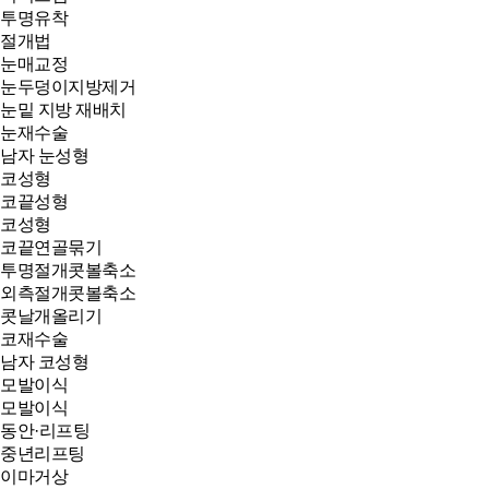
투명유착
절개법
눈매교정
눈두덩이지방제거
눈밑 지방 재배치
눈재수술
남자 눈성형
코성형
코끝성형
코성형
코끝연골묶기
투명절개콧볼축소
외측절개콧볼축소
콧날개올리기
코재수술
남자 코성형
모발이식
모발이식
동안·리프팅
중년리프팅
이마거상