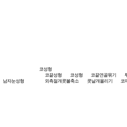
코성형
코끝성형
코성형
코끝연골묶기
남자눈성형
외측절개콧볼축소
콧날개올리기
코