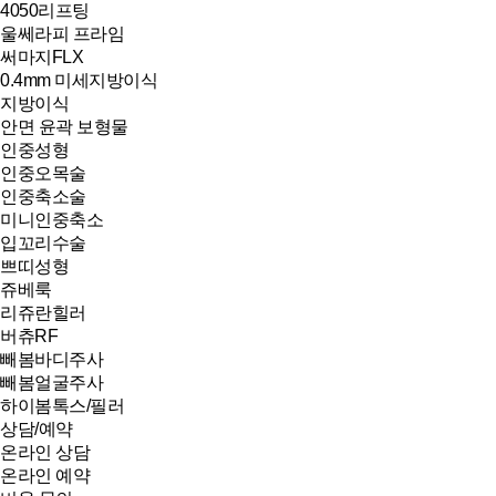
4050리프팅
울쎄라피 프라임
써마지FLX
0.4mm 미세지방이식
지방이식
안면 윤곽 보형물
인중성형
인중오목술
인중축소술
미니인중축소
입꼬리수술
쁘띠성형
쥬베룩
리쥬란힐러
버츄RF
빼봄바디주사
빼봄얼굴주사
하이봄톡스/필러
상담/예약
온라인 상담
온라인 예약