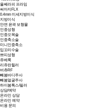
울쎄라피 프라임
써마지FLX
0.4mm 미세지방이식
지방이식
안면 윤곽 보형물
인중성형
인중오목술
인중축소술
미니인중축소
입꼬리수술
쁘띠성형
쥬베룩
리쥬란힐러
버츄RF
빼봄바디주사
빼봄얼굴주사
하이봄톡스/필러
상담/예약
온라인 상담
온라인 예약
비용 문의