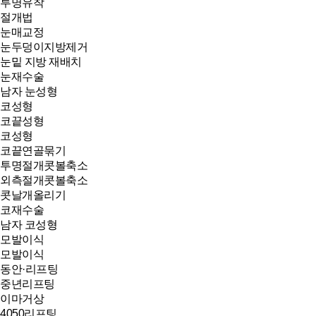
투명유착
절개법
눈매교정
눈두덩이지방제거
눈밑 지방 재배치
눈재수술
남자 눈성형
코성형
코끝성형
코성형
코끝연골묶기
투명절개콧볼축소
외측절개콧볼축소
콧날개올리기
코재수술
남자 코성형
모발이식
모발이식
동안·리프팅
중년리프팅
이마거상
4050리프팅