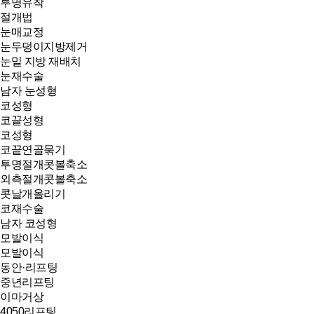
투명유착
절개법
눈매교정
눈두덩이지방제거
눈밑 지방 재배치
눈재수술
남자 눈성형
코성형
코끝성형
코성형
코끝연골묶기
투명절개콧볼축소
외측절개콧볼축소
콧날개올리기
코재수술
남자 코성형
모발이식
모발이식
동안·리프팅
중년리프팅
이마거상
4050리프팅