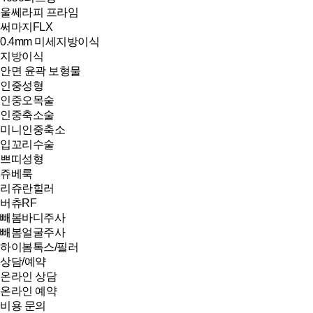
울쎄라피 프라임
써마지FLX
0.4mm 미세지방이식
지방이식
안면 윤곽 보형물
인중성형
인중오목술
인중축소술
미니인중축소
입꼬리수술
쁘띠성형
쥬베룩
리쥬란힐러
버츄RF
빼봄바디주사
빼봄얼굴주사
하이봄톡스/필러
상담/예약
온라인 상담
온라인 예약
비용 문의