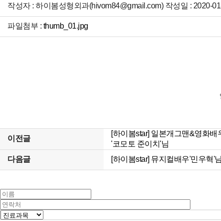
작성자 : 하이봄성형외과(hivom84@gmail.com) 작성일 : 2020-01-
파일첨부 :
thumb_01.jpg
[하이봄star] 일본개그맨&영화배
이전글
'코모토 준이치'님
다음글
[하이봄star] 뮤지컬배우'민우혁'