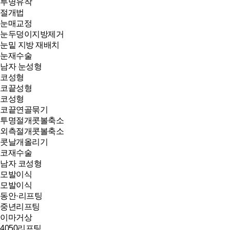
투명유착
절개법
눈매교정
눈두덩이지방제거
눈밑 지방 재배치
눈재수술
남자 눈성형
코성형
코끝성형
코성형
코끝연골묶기
투명절개콧볼축소
외측절개콧볼축소
콧날개올리기
코재수술
남자 코성형
모발이식
모발이식
동안·리프팅
중년리프팅
이마거상
4050리프팅