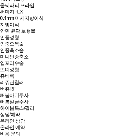
울쎄라피 프라임
써마지FLX
0.4mm 미세지방이식
지방이식
안면 윤곽 보형물
인중성형
인중오목술
인중축소술
미니인중축소
입꼬리수술
쁘띠성형
쥬베룩
리쥬란힐러
버츄RF
빼봄바디주사
빼봄얼굴주사
하이봄톡스/필러
상담/예약
온라인 상담
온라인 예약
비용 문의