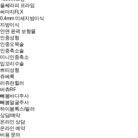
울쎄라피 프라임
써마지FLX
0.4mm 미세지방이식
지방이식
안면 윤곽 보형물
인중성형
인중오목술
인중축소술
미니인중축소
입꼬리수술
쁘띠성형
쥬베룩
리쥬란힐러
버츄RF
빼봄바디주사
빼봄얼굴주사
하이봄톡스/필러
상담/예약
온라인 상담
온라인 예약
비용 문의