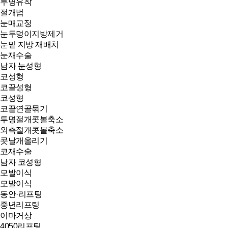
투명유착
절개법
눈매교정
눈두덩이지방제거
눈밑 지방 재배치
눈재수술
남자 눈성형
코성형
코끝성형
코성형
코끝연골묶기
투명절개콧볼축소
외측절개콧볼축소
콧날개올리기
코재수술
남자 코성형
모발이식
모발이식
동안·리프팅
중년리프팅
이마거상
4050리프팅