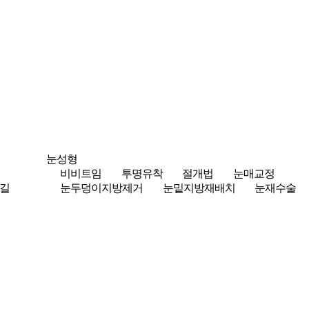
눈성형
비비트임
투명유착
절개법
눈매교정
길
눈두덩이지방제거
눈밑지방재배치
눈재수술