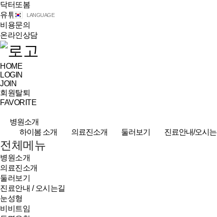
닥터또봄
유튜브
LANGUAGE
비용문의
온라인상담
HOME
LOGIN
JOIN
회원탈퇴
FAVORITE
병원소개
하이봄 소개
의료진소개
둘러보기
진료안내/오시는
전체메뉴
병원소개
의료진소개
둘러보기
진료안내 / 오시는길
눈성형
비비트임