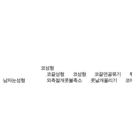
코성형
코끝성형
코성형
코끝연골묶기
남자눈성형
외측절개콧볼축소
콧날개올리기
코