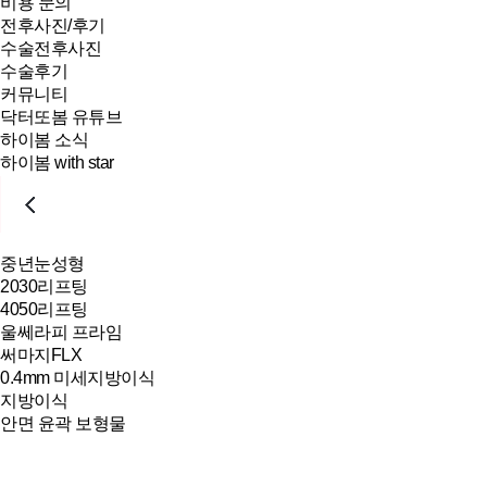
비용 문의
전후사진/후기
수술전후사진
수술후기
커뮤니티
닥터또봄 유튜브
하이봄 소식
하이봄 with star
중년눈성형
2030리프팅
4050리프팅
울쎄라피 프라임
써마지FLX
0.4mm 미세지방이식
지방이식
안면 윤곽 보형물