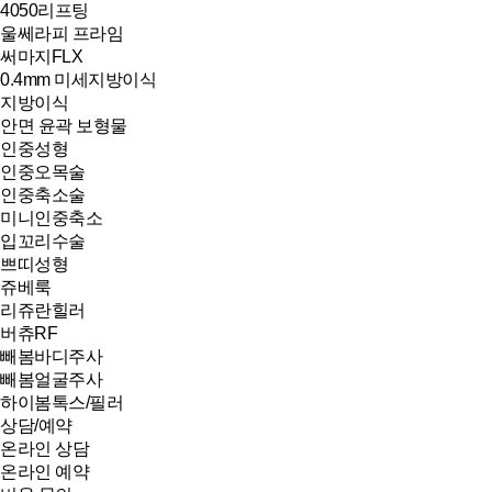
4050리프팅
울쎄라피 프라임
써마지FLX
0.4mm 미세지방이식
지방이식
안면 윤곽 보형물
인중성형
인중오목술
인중축소술
미니인중축소
입꼬리수술
쁘띠성형
쥬베룩
리쥬란힐러
버츄RF
빼봄바디주사
빼봄얼굴주사
하이봄톡스/필러
상담/예약
온라인 상담
온라인 예약