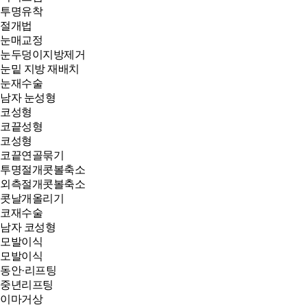
투명유착
절개법
눈매교정
눈두덩이지방제거
눈밑 지방 재배치
눈재수술
남자 눈성형
코성형
코끝성형
코성형
코끝연골묶기
투명절개콧볼축소
외측절개콧볼축소
콧날개올리기
코재수술
남자 코성형
모발이식
모발이식
동안·리프팅
중년리프팅
이마거상