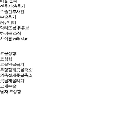
비용 문의
전후사진/후기
수술전후사진
수술후기
커뮤니티
닥터또봄 유튜브
하이봄 소식
하이봄 with star
코끝성형
코성형
코끝연골묶기
투명절개콧볼축소
외측절개콧볼축소
콧날개올리기
코재수술
남자 코성형