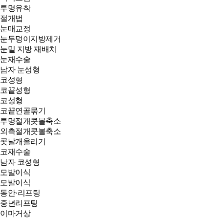
투명유착
절개법
눈매교정
눈두덩이지방제거
눈밑 지방 재배치
눈재수술
남자 눈성형
코성형
코끝성형
코성형
코끝연골묶기
투명절개콧볼축소
외측절개콧볼축소
콧날개올리기
코재수술
남자 코성형
모발이식
모발이식
동안·리프팅
중년리프팅
이마거상