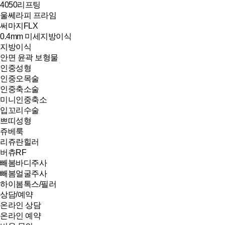
4050리프팅
울쎄라피 프라임
써마지FLX
0.4mm 미세지방이식
지방이식
안면 윤곽 보형물
인중성형
인중오목술
인중축소술
미니인중축소
입꼬리수술
쁘띠성형
쥬베룩
리쥬란힐러
버츄RF
빼봄바디주사
빼봄얼굴주사
하이봄톡스/필러
상담/예약
온라인 상담
온라인 예약