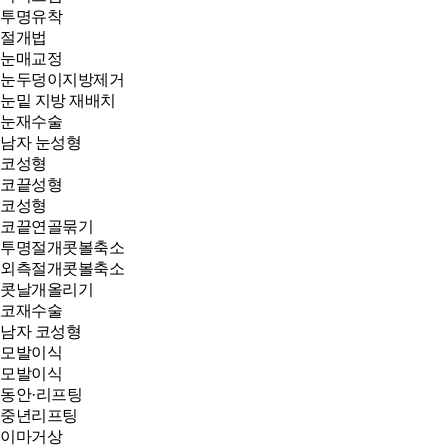
투명유착
절개법
눈매교정
눈두덩이지방제거
눈밑 지방 재배치
눈재수술
남자 눈성형
코성형
코끝성형
코성형
코끝연골묶기
투명절개콧볼축소
외측절개콧볼축소
콧날개올리기
코재수술
남자 코성형
모발이식
모발이식
동안·리프팅
중년리프팅
이마거상