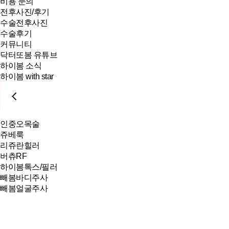
비용 문의
전후사진/후기
수술전후사진
수술후기
커뮤니티
닥터또봄 유튜브
하이봄 소식
하이봄 with star
인중오목술
쥬베룩
리쥬란힐러
버츄RF
하이봄톡스/필러
빼봄바디주사
빼봄얼굴주사