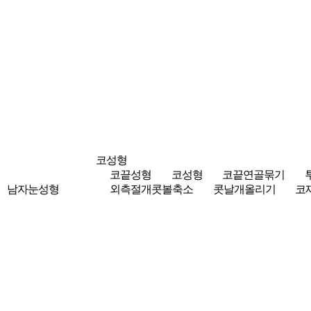
코성형
코끝성형
코성형
코끝연골묶기
남자눈성형
외측절개콧볼축소
콧날개올리기
코