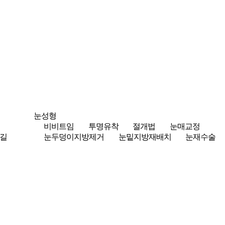
눈성형
비비트임
투명유착
절개법
눈매교정
길
눈두덩이지방제거
눈밑지방재배치
눈재수술