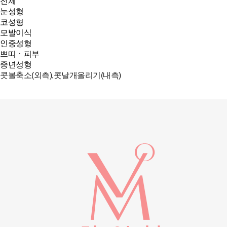
전체
눈성형
코성형
모발이식
인중성형
쁘띠ㆍ피부
중년성형
콧볼축소(외측),콧날개올리기(내측)