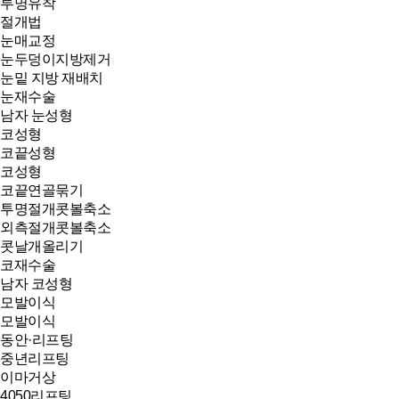
투명유착
절개법
눈매교정
눈두덩이지방제거
눈밑 지방 재배치
눈재수술
남자 눈성형
코성형
코끝성형
코성형
코끝연골묶기
투명절개콧볼축소
외측절개콧볼축소
콧날개올리기
코재수술
남자 코성형
모발이식
모발이식
동안·리프팅
중년리프팅
이마거상
4050리프팅