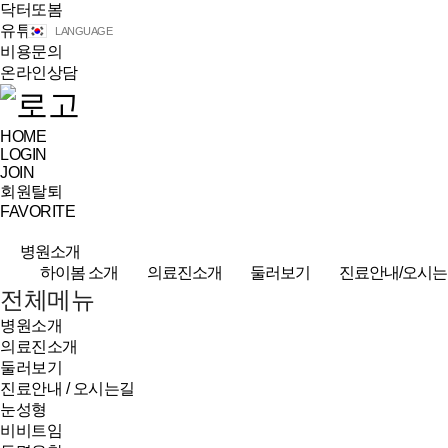
닥터또봄
유튜브
LANGUAGE
비용문의
온라인상담
HOME
LOGIN
JOIN
회원탈퇴
FAVORITE
병원소개
하이봄 소개
의료진소개
둘러보기
진료안내/오시는
전체메뉴
병원소개
의료진소개
둘러보기
진료안내 / 오시는길
눈성형
비비트임