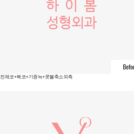
전체코+복코+기증늑+콧볼축소외측