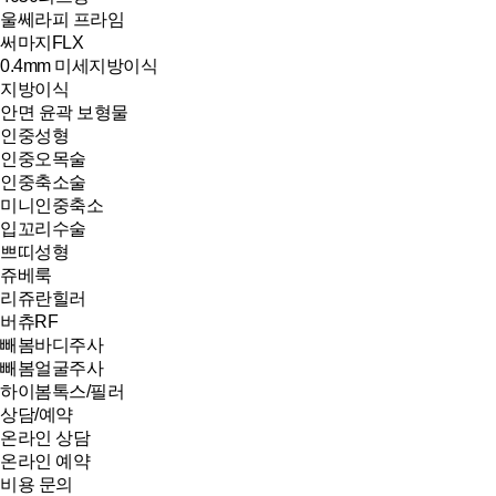
울쎄라피 프라임
써마지FLX
0.4mm 미세지방이식
지방이식
안면 윤곽 보형물
인중성형
인중오목술
인중축소술
미니인중축소
입꼬리수술
쁘띠성형
쥬베룩
리쥬란힐러
버츄RF
빼봄바디주사
빼봄얼굴주사
하이봄톡스/필러
상담/예약
온라인 상담
온라인 예약
비용 문의