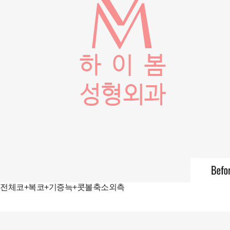
전체코+복코+기증늑+콧볼축소외측