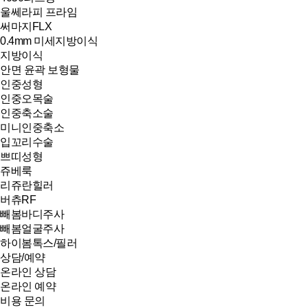
울쎄라피 프라임
써마지FLX
0.4mm 미세지방이식
지방이식
안면 윤곽 보형물
인중성형
인중오목술
인중축소술
미니인중축소
입꼬리수술
쁘띠성형
쥬베룩
리쥬란힐러
버츄RF
빼봄바디주사
빼봄얼굴주사
하이봄톡스/필러
상담/예약
온라인 상담
온라인 예약
비용 문의