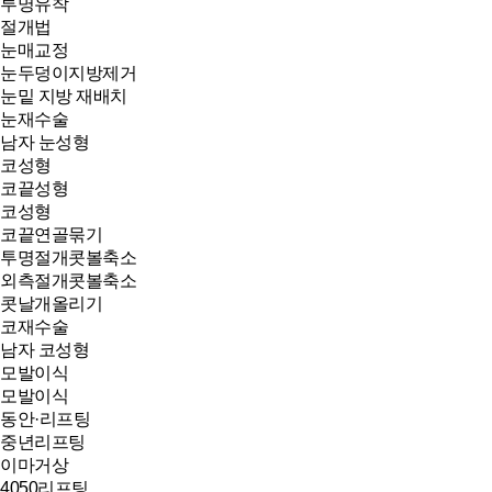
투명유착
절개법
눈매교정
눈두덩이지방제거
눈밑 지방 재배치
눈재수술
남자 눈성형
코성형
코끝성형
코성형
코끝연골묶기
투명절개콧볼축소
외측절개콧볼축소
콧날개올리기
코재수술
남자 코성형
모발이식
모발이식
동안·리프팅
중년리프팅
이마거상
4050리프팅