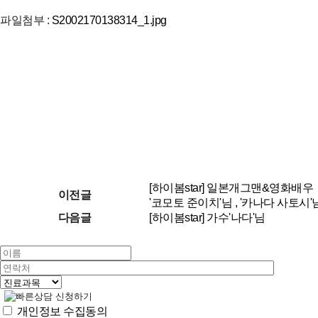
파일첨부 :
S2002170138314_1.jpg
[하이봄star] 일본개그맨&영화배우
이전글
'코모토 준이치'님 , '카나다 사토시'
다음글
[하이봄star] 가수'나다'님
개인정보 수집동의