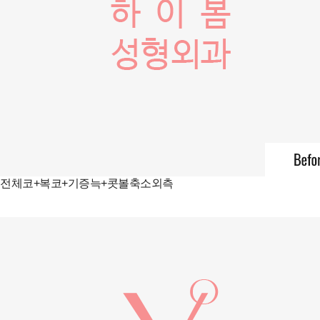
전체코+복코+기증늑+콧볼축소외측