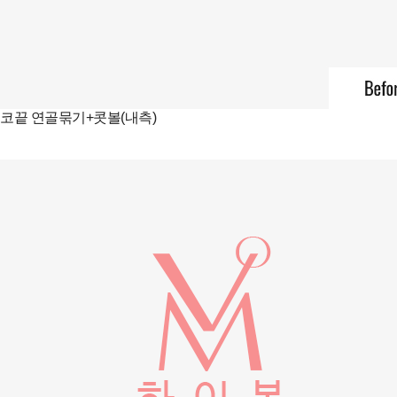
코끝 연골묶기+콧볼(내측)