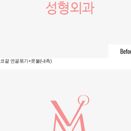
코끝 연골묶기+콧볼(내측)