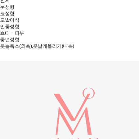
전체
눈성형
코성형
모발이식
인중성형
쁘띠ㆍ피부
중년성형
콧볼축소(외측),콧날개올리기(내측)