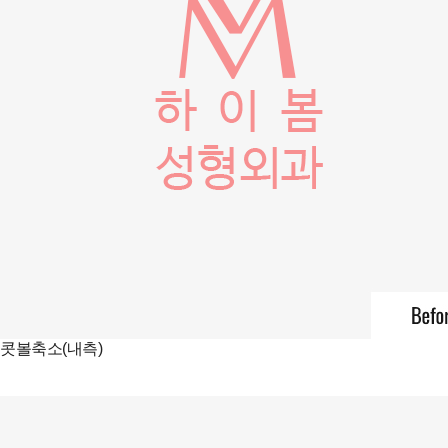
콧볼축소(내측)