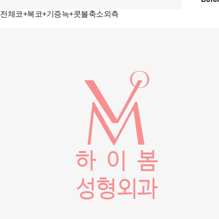
전체코+복코+기증늑+콧볼축소외측