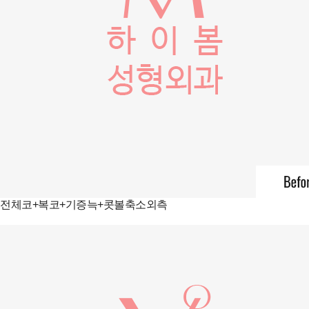
전체코+복코+기증늑+콧볼축소외측