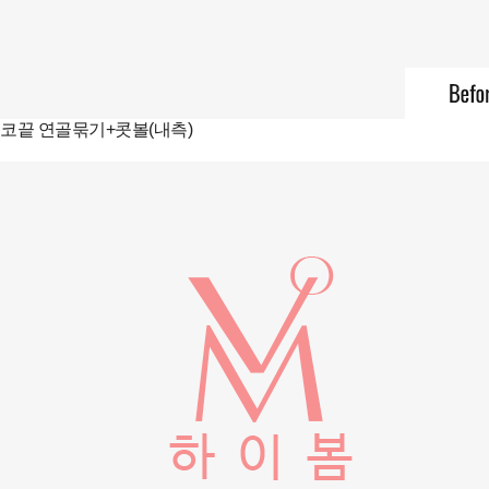
코끝 연골묶기+콧볼(내측)