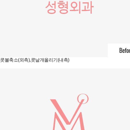
콧볼축소(외측),콧날개올리기(내측)