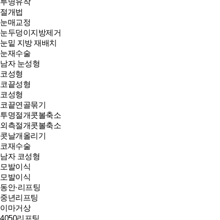
투명유착
절개법
눈매교정
눈두덩이지방제거
눈밑 지방 재배치
눈재수술
남자 눈성형
코성형
코끝성형
코성형
코끝연골묶기
투명절개콧볼축소
외측절개콧볼축소
콧날개올리기
코재수술
남자 코성형
모발이식
모발이식
동안·리프팅
중년리프팅
이마거상
4050리프팅