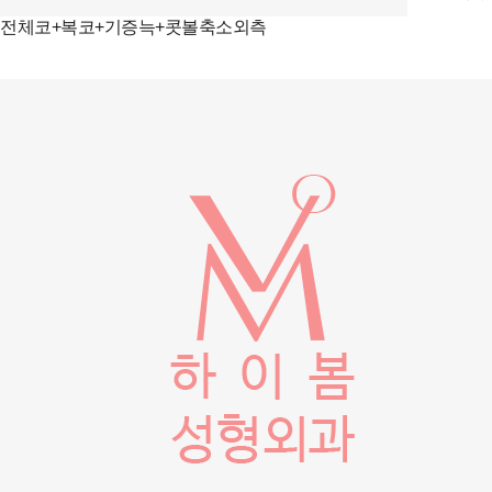
전체코+복코+기증늑+콧볼축소외측