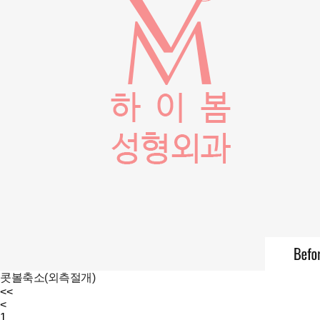
콧볼축소(외측절개)
<<
<
1