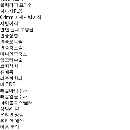
울쎄라피 프라임
써마지FLX
0.4mm 미세지방이식
지방이식
안면 윤곽 보형물
인중성형
인중오목술
인중축소술
미니인중축소
입꼬리수술
쁘띠성형
쥬베룩
리쥬란힐러
버츄RF
빼봄바디주사
빼봄얼굴주사
하이봄톡스/필러
상담/예약
온라인 상담
온라인 예약
비용 문의