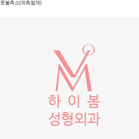
콧볼축소(외측절개)