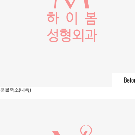
콧볼축소(내측)