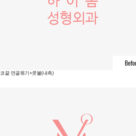
코끝 연골묶기+콧볼(내측)