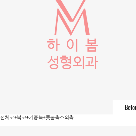
전체코+복코+기증늑+콧볼축소외측