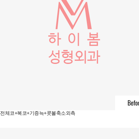
전체코+복코+기증늑+콧볼축소외측